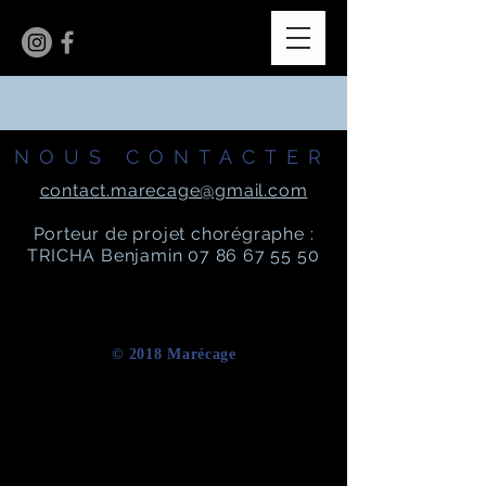
NOUS CONTACTER
contact.marecage@gmail.com
Porteur de projet chorégraphe :
TRICHA Benjamin
07 86 67 55 50
​© 2018 Marécage