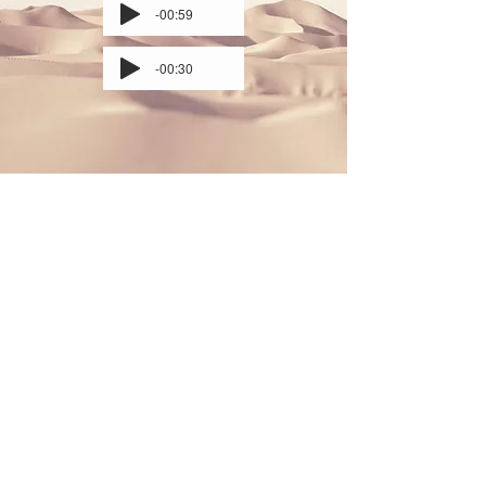
-00:59
-00:30
Direction musicale
A côté de son métier d'enseignant, Yoann
Sanson compose pour des pièces de danses
contemporaines. Puissante organique et
tribale, ses composition portes les projets.